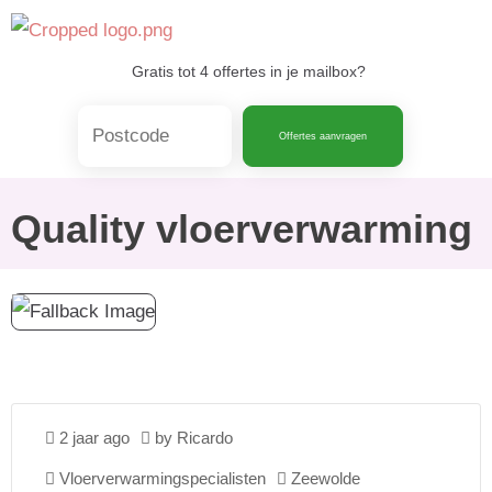
Skip
to
Gratis tot 4 offertes in je mailbox?
content
Offertes aanvragen
Quality vloerverwarming
2 jaar ago
by Ricardo
Vloerverwarmingspecialisten
Zeewolde